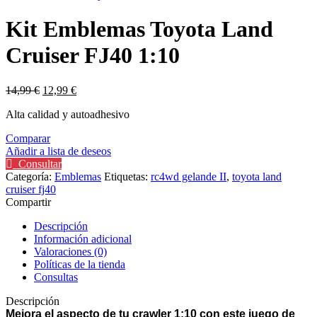
Kit Emblemas Toyota Land
Cruiser FJ40 1:10
14,99
€
12,99
€
Alta calidad y autoadhesivo
Comparar
Añadir a lista de deseos
Consultar
Categoría:
Emblemas
Etiquetas:
rc4wd gelande II
,
toyota land
cruiser fj40
Compartir
Descripción
Información adicional
Valoraciones (0)
Políticas de la tienda
Consultas
Descripción
Mejora el aspecto de tu crawler 1:10 con este juego de