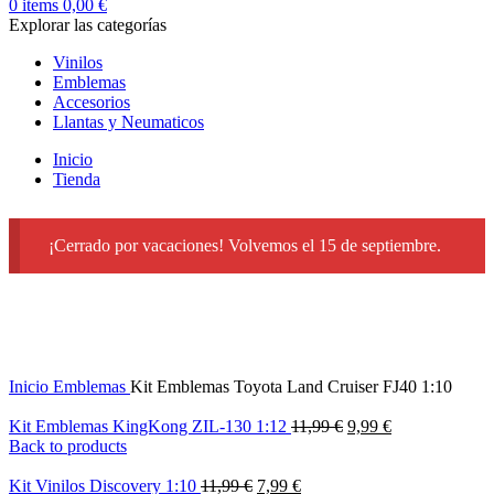
0
items
0,00
€
Explorar las categorías
Vinilos
Emblemas
Accesorios
Llantas y Neumaticos
Inicio
Tienda
¡Cerrado por vacaciones! Volvemos el 15 de septiembre.
-13%
Inicio
Emblemas
Kit Emblemas Toyota Land Cruiser FJ40 1:10
Kit Emblemas KingKong ZIL-130 1:12
11,99
€
9,99
€
Back to products
Kit Vinilos Discovery 1:10
11,99
€
7,99
€