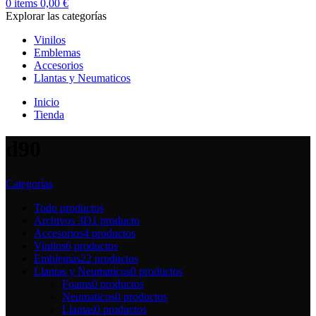
0
items
0,00
€
Explorar las categorías
Vinilos
Emblemas
Accesorios
Llantas y Neumaticos
Inicio
Tienda
d90
Categorías
Todo
productos
Archivos 3D
1 producto
Accesorios
4 productos
Vinilos
6 productos
Emblemas
22 productos
Llantas y Neumaticos
0 productos
Foams
0 productos
Neumaticos
0 productos
Llantas
0 productos