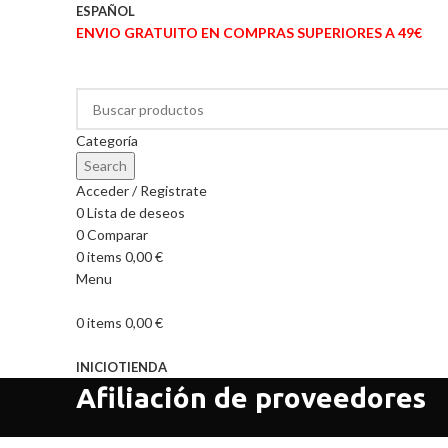
ESPAÑOL
ENVIO GRATUITO EN COMPRAS SUPERIORES A 49€
Categoría
Search
Acceder / Registrate
0
Lista de deseos
0
Comparar
0
items
0,00
€
Menu
0
items
0,00
€
Explorar las categorías
INICIO
TIENDA
Afiliación de proveedores